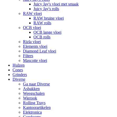
Juicy Jay's vloei met smaak
Juicy Jay's rolls
RAW vloei
RAW bruine vloei
RAW rolls
OCB vloei
OCB lange vloei
OCB rolls
Rizla vloei
Elements vloei
Diamond Leaf vloei
Filters
Mascotte vloei
Hulzen
Cones
Grinders
Diverse
Ga naar Diverse
Asbakken
Weegschalen
Wierook
Rolling Trays
Kantoorartikelen
Elektronica
Condooms