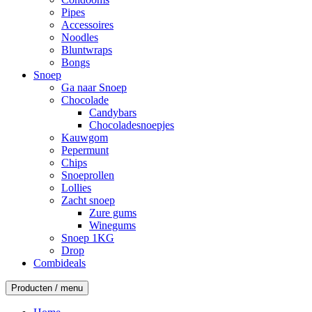
Pipes
Accessoires
Noodles
Bluntwraps
Bongs
Snoep
Ga naar Snoep
Chocolade
Candybars
Chocoladesnoepjes
Kauwgom
Pepermunt
Chips
Snoeprollen
Lollies
Zacht snoep
Zure gums
Winegums
Snoep 1KG
Drop
Combideals
Producten / menu