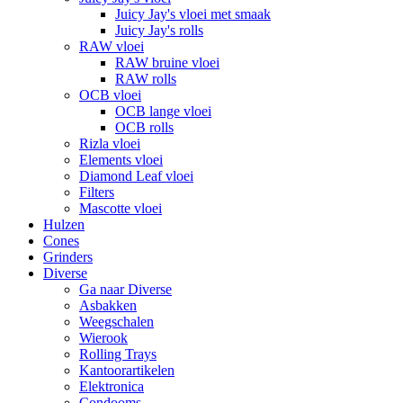
Juicy Jay's vloei met smaak
Juicy Jay's rolls
RAW vloei
RAW bruine vloei
RAW rolls
OCB vloei
OCB lange vloei
OCB rolls
Rizla vloei
Elements vloei
Diamond Leaf vloei
Filters
Mascotte vloei
Hulzen
Cones
Grinders
Diverse
Ga naar Diverse
Asbakken
Weegschalen
Wierook
Rolling Trays
Kantoorartikelen
Elektronica
Condooms