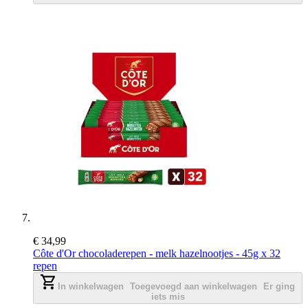
€ 34,99
Côte d'Or chocoladerepen - melk hazelnootjes - 45g x 32
repen
In winkelwagen
Toegevoegd aan winkelwagen
Er ging
iets mis