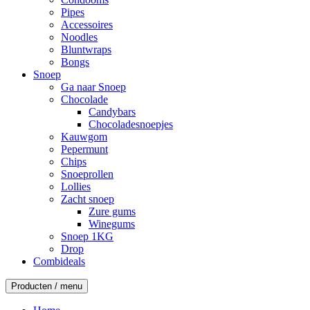
Pipes
Accessoires
Noodles
Bluntwraps
Bongs
Snoep
Ga naar Snoep
Chocolade
Candybars
Chocoladesnoepjes
Kauwgom
Pepermunt
Chips
Snoeprollen
Lollies
Zacht snoep
Zure gums
Winegums
Snoep 1KG
Drop
Combideals
Producten / menu