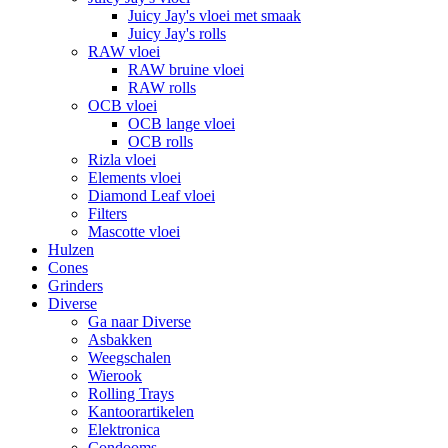
Juicy Jay's vloei met smaak
Juicy Jay's rolls
RAW vloei
RAW bruine vloei
RAW rolls
OCB vloei
OCB lange vloei
OCB rolls
Rizla vloei
Elements vloei
Diamond Leaf vloei
Filters
Mascotte vloei
Hulzen
Cones
Grinders
Diverse
Ga naar Diverse
Asbakken
Weegschalen
Wierook
Rolling Trays
Kantoorartikelen
Elektronica
Condooms