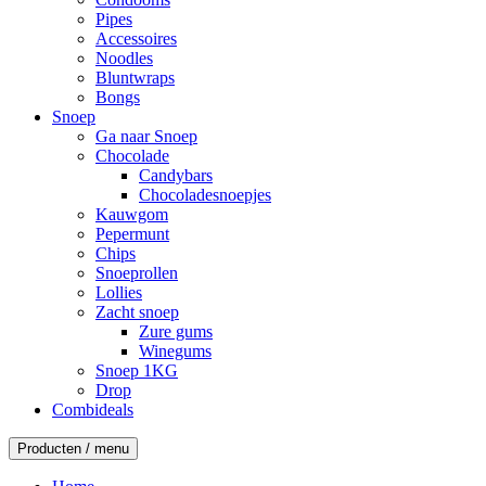
Pipes
Accessoires
Noodles
Bluntwraps
Bongs
Snoep
Ga naar Snoep
Chocolade
Candybars
Chocoladesnoepjes
Kauwgom
Pepermunt
Chips
Snoeprollen
Lollies
Zacht snoep
Zure gums
Winegums
Snoep 1KG
Drop
Combideals
Producten / menu