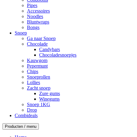
Pipes
Accessoires
Noodles
Bluntwraps
Bongs
Snoep
Ga naar Snoep
Chocolade
Candybars
Chocoladesnoepjes
Kauwgom
Pepermunt
Chips
Snoeprollen
Lollies
Zacht snoep
Zure gums
Winegums
Snoep 1KG
Drop
Combideals
Producten / menu