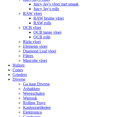
Juicy Jay's vloei met smaak
Juicy Jay's rolls
RAW vloei
RAW bruine vloei
RAW rolls
OCB vloei
OCB lange vloei
OCB rolls
Rizla vloei
Elements vloei
Diamond Leaf vloei
Filters
Mascotte vloei
Hulzen
Cones
Grinders
Diverse
Ga naar Diverse
Asbakken
Weegschalen
Wierook
Rolling Trays
Kantoorartikelen
Elektronica
Condooms