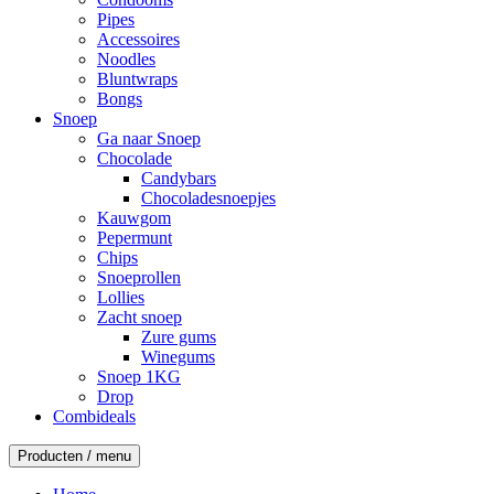
Pipes
Accessoires
Noodles
Bluntwraps
Bongs
Snoep
Ga naar Snoep
Chocolade
Candybars
Chocoladesnoepjes
Kauwgom
Pepermunt
Chips
Snoeprollen
Lollies
Zacht snoep
Zure gums
Winegums
Snoep 1KG
Drop
Combideals
Producten / menu