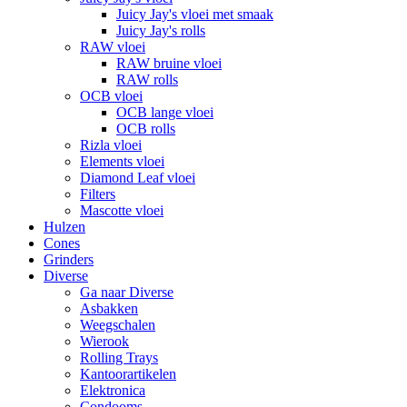
Juicy Jay's vloei met smaak
Juicy Jay's rolls
RAW vloei
RAW bruine vloei
RAW rolls
OCB vloei
OCB lange vloei
OCB rolls
Rizla vloei
Elements vloei
Diamond Leaf vloei
Filters
Mascotte vloei
Hulzen
Cones
Grinders
Diverse
Ga naar Diverse
Asbakken
Weegschalen
Wierook
Rolling Trays
Kantoorartikelen
Elektronica
Condooms