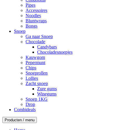
Pipes
Accessoires
Noodles
Bluntwraps
Bongs
Snoep
Ga naar Snoep
Chocolade
Candybars
Chocoladesnoepjes
Kauwgom
Pepermunt
Chips
Snoeprollen
Lollies
Zacht snoep
Zure gums
Winegums
Snoep 1KG
Drop
Combideals
Producten / menu