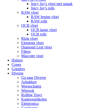
Juicy Jay's vloei met smaak
Juicy Jay's rolls
RAW vloei
RAW bruine vloei
RAW rolls
OCB vloei
OCB lange vloei
OCB rolls
Rizla vloei
Elements vloei
Diamond Leaf vloei
Filters
Mascotte vloei
Hulzen
Cones
Grinders
Diverse
Ga naar Diverse
Asbakken
Weegschalen
Wierook
Rolling Trays
Kantoorartikelen
Elektronica
Condooms