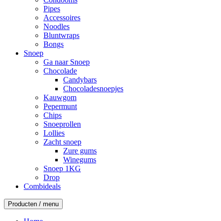
Pipes
Accessoires
Noodles
Bluntwraps
Bongs
Snoep
Ga naar Snoep
Chocolade
Candybars
Chocoladesnoepjes
Kauwgom
Pepermunt
Chips
Snoeprollen
Lollies
Zacht snoep
Zure gums
Winegums
Snoep 1KG
Drop
Combideals
Producten / menu