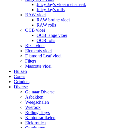
Juicy Jay's vloei met smaak
Juicy Jay's rolls
RAW vloei
RAW bruine vloei
RAW rolls
OCB vloei
OCB lange vloei
OCB rolls
Rizla vloei
Elements vloei
Diamond Leaf vloei
Filters
Mascotte vloei
Hulzen
Cones
Grinders
Diverse
Ga naar Diverse
Asbakken
Weegschalen
Wierook
Rolling Trays
Kantoorartikelen
Elektronica
Condooms