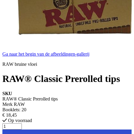
Ga naar het begin van de afbeeldingen-gallerij
RAW bruine vloei
RAW® Classic Prerolled tips
SKU
RAW® Classic Prerolled tips
Merk
RAW
Booklets: 20
€ 18,45
Op voorraad