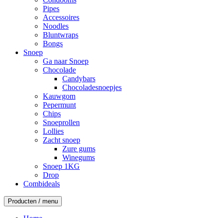
Pipes
Accessoires
Noodles
Bluntwraps
Bongs
Snoep
Ga naar Snoep
Chocolade
Candybars
Chocoladesnoepjes
Kauwgom
Pepermunt
Chips
Snoeprollen
Lollies
Zacht snoep
Zure gums
Winegums
Snoep 1KG
Drop
Combideals
Producten / menu