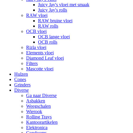
Juicy Jay's vloei met smaak
Juicy Jay's rolls
RAW vloei
RAW bruine vloei
RAW rolls
OCB vloei
OCB lange vloei
OCB rolls
Rizla vloei
Elements vloei
Diamond Leaf vloei
Filters
Mascotte vloei
Hulzen
Cones
Grinders
Diverse
Ga naar Diverse
Asbakken
Weegschalen
Wierook
Rolling Trays
Kantoorartikelen
Elektronica
Condooms