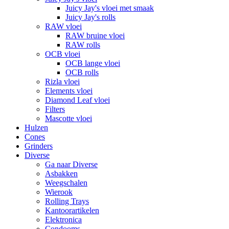
Juicy Jay's vloei met smaak
Juicy Jay's rolls
RAW vloei
RAW bruine vloei
RAW rolls
OCB vloei
OCB lange vloei
OCB rolls
Rizla vloei
Elements vloei
Diamond Leaf vloei
Filters
Mascotte vloei
Hulzen
Cones
Grinders
Diverse
Ga naar Diverse
Asbakken
Weegschalen
Wierook
Rolling Trays
Kantoorartikelen
Elektronica
Condooms