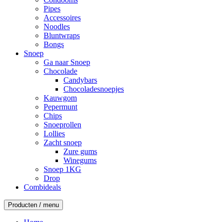
Pipes
Accessoires
Noodles
Bluntwraps
Bongs
Snoep
Ga naar Snoep
Chocolade
Candybars
Chocoladesnoepjes
Kauwgom
Pepermunt
Chips
Snoeprollen
Lollies
Zacht snoep
Zure gums
Winegums
Snoep 1KG
Drop
Combideals
Producten / menu