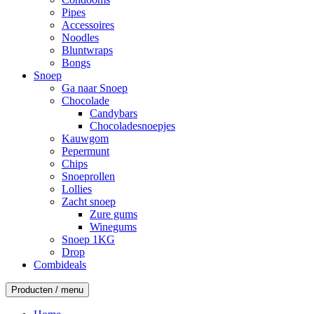
Pipes
Accessoires
Noodles
Bluntwraps
Bongs
Snoep
Ga naar Snoep
Chocolade
Candybars
Chocoladesnoepjes
Kauwgom
Pepermunt
Chips
Snoeprollen
Lollies
Zacht snoep
Zure gums
Winegums
Snoep 1KG
Drop
Combideals
Producten / menu