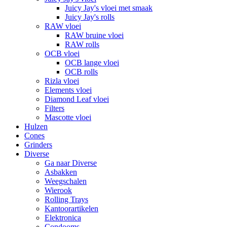
Juicy Jay's vloei met smaak
Juicy Jay's rolls
RAW vloei
RAW bruine vloei
RAW rolls
OCB vloei
OCB lange vloei
OCB rolls
Rizla vloei
Elements vloei
Diamond Leaf vloei
Filters
Mascotte vloei
Hulzen
Cones
Grinders
Diverse
Ga naar Diverse
Asbakken
Weegschalen
Wierook
Rolling Trays
Kantoorartikelen
Elektronica
Condooms