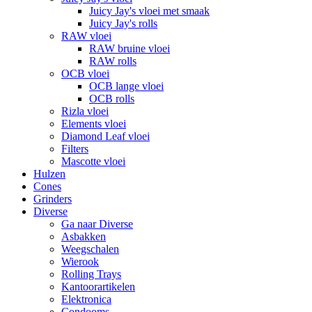
Juicy Jay's vloei met smaak
Juicy Jay's rolls
RAW vloei
RAW bruine vloei
RAW rolls
OCB vloei
OCB lange vloei
OCB rolls
Rizla vloei
Elements vloei
Diamond Leaf vloei
Filters
Mascotte vloei
Hulzen
Cones
Grinders
Diverse
Ga naar Diverse
Asbakken
Weegschalen
Wierook
Rolling Trays
Kantoorartikelen
Elektronica
Condooms