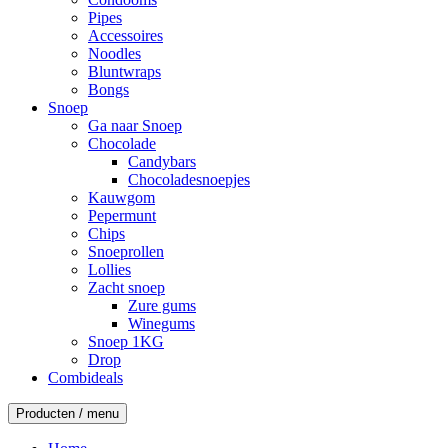
Pipes
Accessoires
Noodles
Bluntwraps
Bongs
Snoep
Ga naar Snoep
Chocolade
Candybars
Chocoladesnoepjes
Kauwgom
Pepermunt
Chips
Snoeprollen
Lollies
Zacht snoep
Zure gums
Winegums
Snoep 1KG
Drop
Combideals
Producten / menu