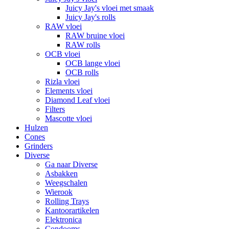
Juicy Jay's vloei met smaak
Juicy Jay's rolls
RAW vloei
RAW bruine vloei
RAW rolls
OCB vloei
OCB lange vloei
OCB rolls
Rizla vloei
Elements vloei
Diamond Leaf vloei
Filters
Mascotte vloei
Hulzen
Cones
Grinders
Diverse
Ga naar Diverse
Asbakken
Weegschalen
Wierook
Rolling Trays
Kantoorartikelen
Elektronica
Condooms