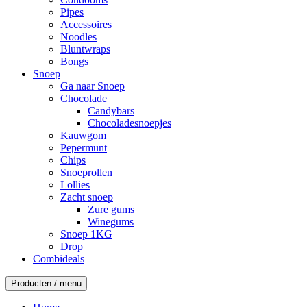
Pipes
Accessoires
Noodles
Bluntwraps
Bongs
Snoep
Ga naar Snoep
Chocolade
Candybars
Chocoladesnoepjes
Kauwgom
Pepermunt
Chips
Snoeprollen
Lollies
Zacht snoep
Zure gums
Winegums
Snoep 1KG
Drop
Combideals
Producten / menu