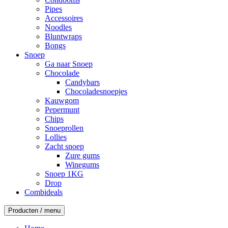
Pipes
Accessoires
Noodles
Bluntwraps
Bongs
Snoep
Ga naar Snoep
Chocolade
Candybars
Chocoladesnoepjes
Kauwgom
Pepermunt
Chips
Snoeprollen
Lollies
Zacht snoep
Zure gums
Winegums
Snoep 1KG
Drop
Combideals
Producten / menu