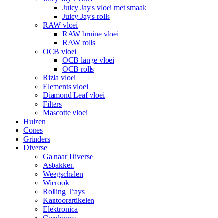
Juicy Jay's vloei met smaak
Juicy Jay's rolls
RAW vloei
RAW bruine vloei
RAW rolls
OCB vloei
OCB lange vloei
OCB rolls
Rizla vloei
Elements vloei
Diamond Leaf vloei
Filters
Mascotte vloei
Hulzen
Cones
Grinders
Diverse
Ga naar Diverse
Asbakken
Weegschalen
Wierook
Rolling Trays
Kantoorartikelen
Elektronica
Condooms