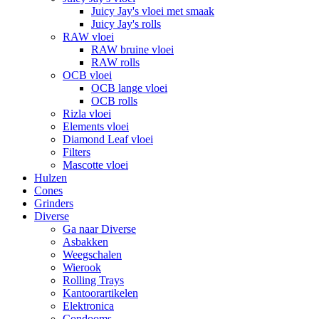
Juicy Jay's vloei met smaak
Juicy Jay's rolls
RAW vloei
RAW bruine vloei
RAW rolls
OCB vloei
OCB lange vloei
OCB rolls
Rizla vloei
Elements vloei
Diamond Leaf vloei
Filters
Mascotte vloei
Hulzen
Cones
Grinders
Diverse
Ga naar Diverse
Asbakken
Weegschalen
Wierook
Rolling Trays
Kantoorartikelen
Elektronica
Condooms