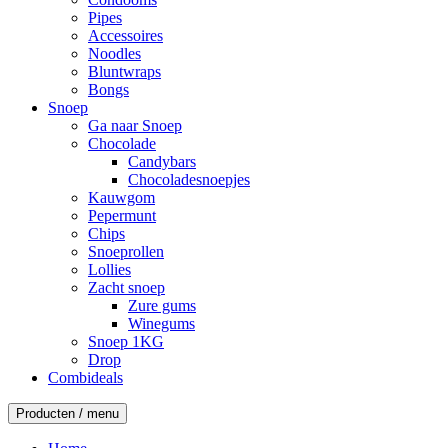
Pipes
Accessoires
Noodles
Bluntwraps
Bongs
Snoep
Ga naar Snoep
Chocolade
Candybars
Chocoladesnoepjes
Kauwgom
Pepermunt
Chips
Snoeprollen
Lollies
Zacht snoep
Zure gums
Winegums
Snoep 1KG
Drop
Combideals
Producten / menu