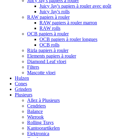
Juicy Jay's papiers à rouler
Juicy Jay's papiers à rouler avec goût
Juicy Jay's rolls
RAW papiers à rouler
RAW papiers à rouler marron
RAW rolls
OCB papiers à rouler
OCB papiers à rouler longues
OCB rolls
Rizla papiers à rouler
Elements papiers à rouler
Diamond Leaf vloei
Filters
Mascotte vloei
Hulzen
Cones
Grinders
Plusieurs
Allez à Plusieurs
Cendriers
Balance
Wierook
Rolling Trays
Kantoorartikelen
Elektronica