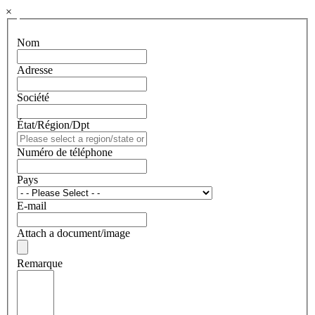
×
Nom
Adresse
Société
État/Région/Dpt
Numéro de téléphone
Pays
E-mail
Attach a document/image
Remarque