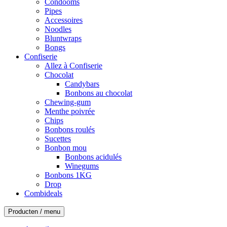
Condooms
Pipes
Accessoires
Noodles
Bluntwraps
Bongs
Confiserie
Allez à Confiserie
Chocolat
Candybars
Bonbons au chocolat
Chewing-gum
Menthe poivrée
Chips
Bonbons roulés
Sucettes
Bonbon mou
Bonbons acidulés
Winegums
Bonbons 1KG
Drop
Combideals
Producten / menu