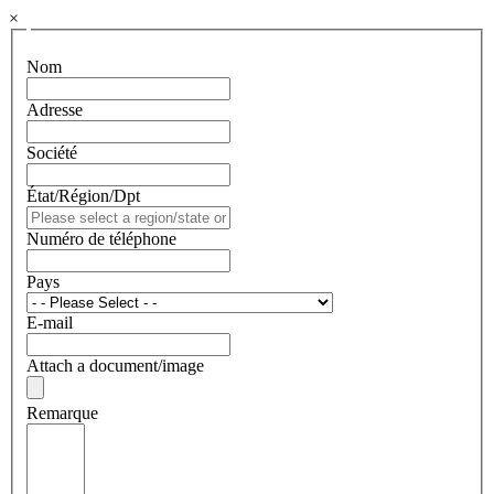
×
Nom
Adresse
Société
État/Région/Dpt
Numéro de téléphone
Pays
E-mail
Attach a document/image
Remarque