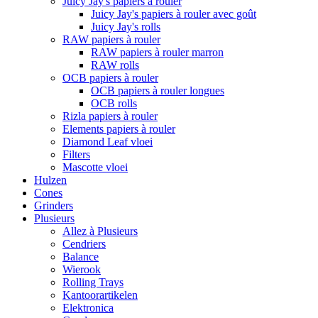
Juicy Jay's papiers à rouler
Juicy Jay's papiers à rouler avec goût
Juicy Jay's rolls
RAW papiers à rouler
RAW papiers à rouler marron
RAW rolls
OCB papiers à rouler
OCB papiers à rouler longues
OCB rolls
Rizla papiers à rouler
Elements papiers à rouler
Diamond Leaf vloei
Filters
Mascotte vloei
Hulzen
Cones
Grinders
Plusieurs
Allez à Plusieurs
Cendriers
Balance
Wierook
Rolling Trays
Kantoorartikelen
Elektronica