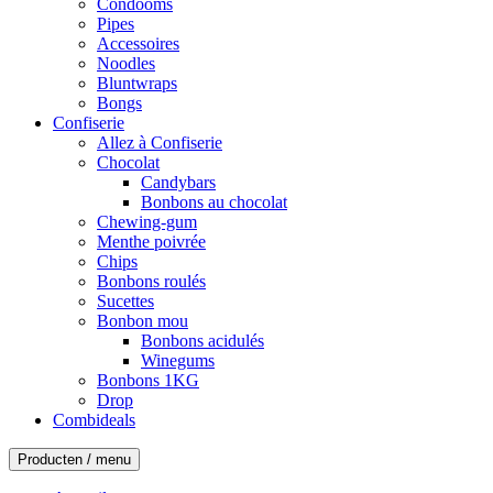
Condooms
Pipes
Accessoires
Noodles
Bluntwraps
Bongs
Confiserie
Allez à Confiserie
Chocolat
Candybars
Bonbons au chocolat
Chewing-gum
Menthe poivrée
Chips
Bonbons roulés
Sucettes
Bonbon mou
Bonbons acidulés
Winegums
Bonbons 1KG
Drop
Combideals
Producten / menu