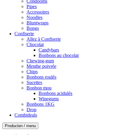
Condooms
Pipes
Accessoires
Noodles
Bluntwraps
Bongs
Confiserie
Allez à Confiserie
Chocolat
Candybars
Bonbons au chocolat
Chewing-gum
Menthe poivrée
Chips
Bonbons roulés
Sucettes
Bonbon mou
Bonbons acidulés
Winegums
Bonbons 1KG
Drop
Combideals
Producten / menu