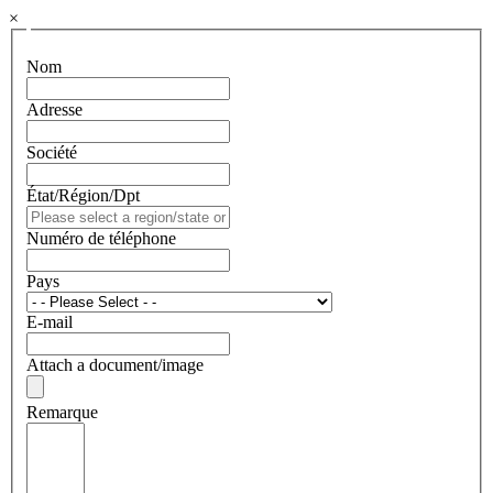
×
Nom
Adresse
Société
État/Région/Dpt
Numéro de téléphone
Pays
E-mail
Attach a document/image
Remarque