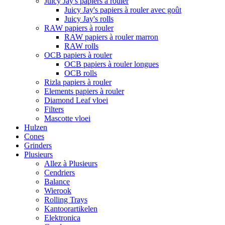
Juicy Jay's papiers à rouler
Juicy Jay's papiers à rouler avec goût
Juicy Jay's rolls
RAW papiers à rouler
RAW papiers à rouler marron
RAW rolls
OCB papiers à rouler
OCB papiers à rouler longues
OCB rolls
Rizla papiers à rouler
Elements papiers à rouler
Diamond Leaf vloei
Filters
Mascotte vloei
Hulzen
Cones
Grinders
Plusieurs
Allez à Plusieurs
Cendriers
Balance
Wierook
Rolling Trays
Kantoorartikelen
Elektronica